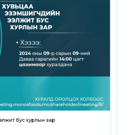
элжит бус хурлын зар