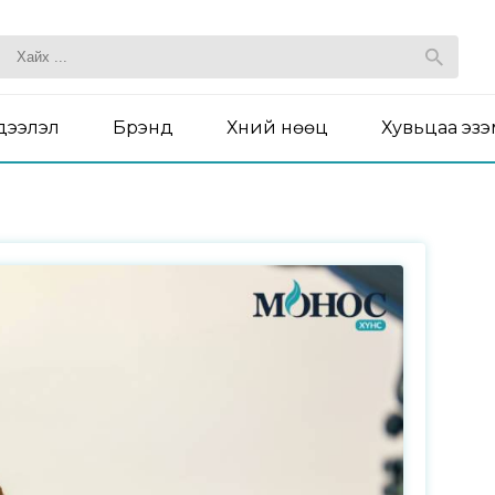
дээлэл
Брэнд
Хүний нөөц
Хувьцаа эз