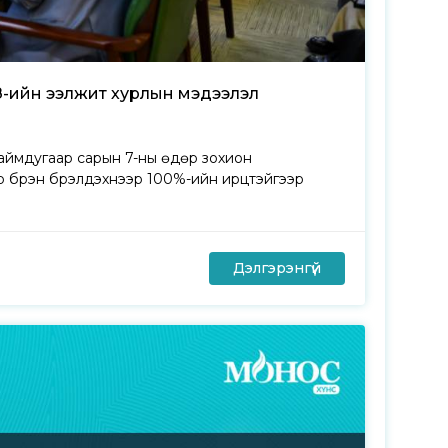
З-ийн ээлжит хурлын мэдээлэл
наймдугаар сарын 7-ны өдөр зохион
 бүрэн бүрэлдэхүүнээр 100%-ийн ирцтэйгээр
Дэлгэрэнгүй