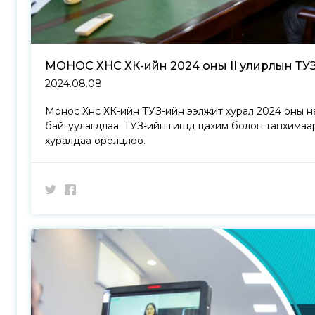
МОНОС ХҮНС ХК-ийн 2024 оны II улирлын ТУ
2024.08.08
Монос Хүнс ХК-ийн ТУЗ-ийн ээлжит хурал 2024 оны 
байгуулагдлаа. ТУЗ-ийн гишүүд цахим болон танхимаар
хуралдаа оролцлоо.