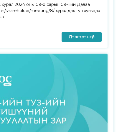
 хурал 2024 оны 09-р сарын 09-ний Даваа
n/shareholder/meeting/8/ хуралдах тул хувьцаа
на.
Дэлгэрэнгүй