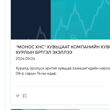
“МОНОС ХҮНС” ХУВЬЦААТ КОМПАНИЙН ХУ
ХУРЛЫН БҮРТГЭЛ ЭХЭЛЛЭЭ
2024.09.04
Хуралд оролцох эрхтэй хувьцаа эзэмшигчдийн нэрсий
08-р сарын 16-ны өдөр.