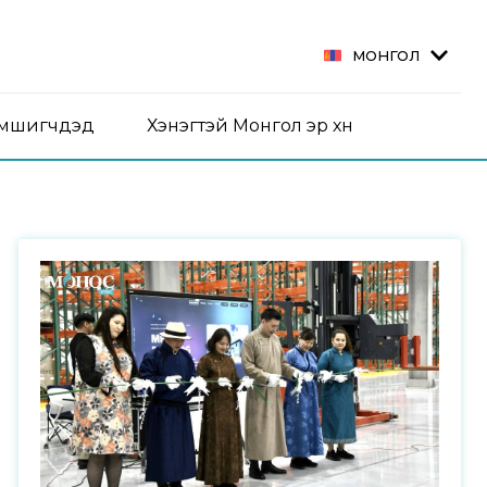
МОНГОЛ
эмшигчдэд
Хэнэгтэй Монгол эр хүн