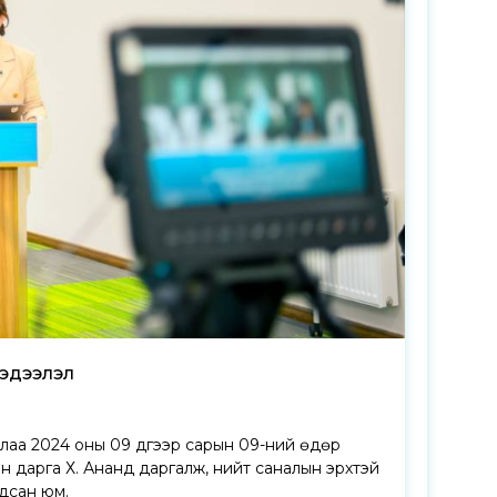
эдээлэл
лаа 2024 оны 09 дүгээр сарын 09-ний өдөр
н дарга Х. Ананд даргалж, нийт саналын эрхтэй
дсан юм.