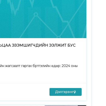
ВЬЦАА ЭЗЭМШИГЧДИЙН ЭЭЛЖИТ БУС
н жагсаалт гаргах бүртгэлийн өдөр: 2024 оны
Дэлгэрэнгүй