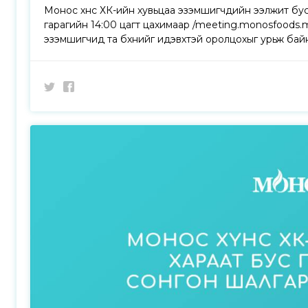
Монос хүнс ХК-ийн хувьцаа эзэмшигчдийн ээлжит бус
гарагийн 14:00 цагт цахимаар /meeting.monosfoods.m
эзэмшигчид та бүхнийг идэвхтэй оролцохыг урьж бай