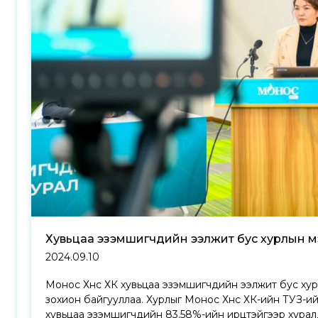
Хувьцаа эзэмшигчдийн ээлжит бус хурлын м
2024.09.10
Монос Хүнс ХК хувьцаа эзэмшигчдийн ээлжит бус хур
зохион байгууллаа. Хурлыг Монос Хүнс ХК-ийн ТУЗ-ий
хувьцаа эзэмшигчдийн 83.58%-ийн ирцтэйгээр хурал