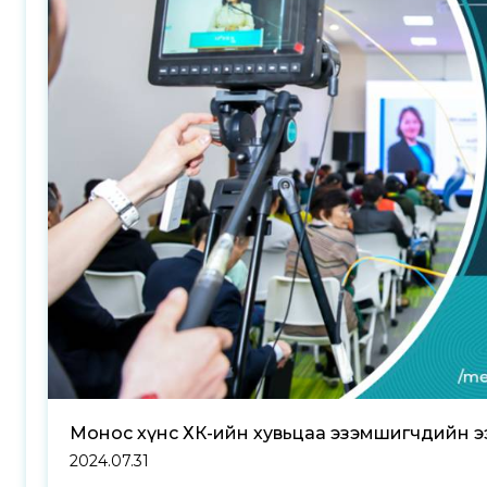
Монос хүнс ХК-ийн хувьцаа эзэмшигчдийн э
2024.07.31