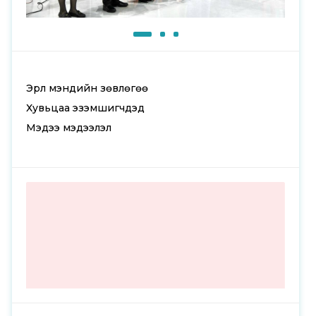
Эрүүл мэндийн зөвлөгөө
Хувьцаа эзэмшигчдэд
Мэдээ мэдээлэл