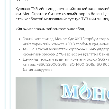
Хурлаар ТУЗ-ийн гишүүд компанийн эхний хагас жилийн
юм. Мөн Стратеги бизнес хөгжлийн хороо болон Цал
үетэй холбоотой мэдээллүүдийг тус тус ТУЗ-ийн гишүүд
Үйл ажиллагааны тайлангаас онцолбол,
Эхний хагас жилд Монос Хүнс ХК 1.5 тэрбум төг
нийт хөрөнгийн хэмжээ ₮60.8 тэрбумд хүрч, өмнөх
MFC 2.0 төсөл амжилттай хэрэгжиж шинэ үйлдвэ
хөрөнгийн хэмжээ 27%-аар өссөн үзүүлэлттэй байна
Дэлхийд тэргүүлэгч аудитын компани болох SGS 
хангаж, FSSC 22000:2018, ISO 14001:2015, ISO 90
баталгаажууллаа.