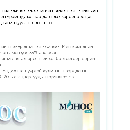
 үйл ажиллагаа, санхүүгийн тайлантай танилцсан
ин урамшуулал нэр дэвшүүлэх хорооноос цаг
эд танилцуулан, хэлэлцлээ.
рөгийн цэвэр ашигтай ажиллаа. Мөн компанийн
 оны мөн үеэс 35%-аар өсөв.
р ашиглалтад орсонтой холбоотойгоор өөрийн
.
- н өндөр шалгууртай аудитын шаардлагыг
01:2015 стандартуудын гэрчилгээгээ