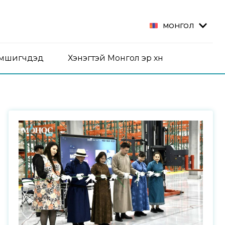
МОНГОЛ
эмшигчдэд
Хэнэгтэй Монгол эр хүн