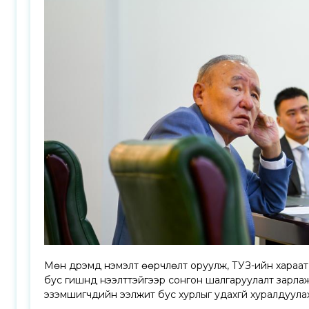
Мөн дүрэмд нэмэлт өөрчлөлт оруулж, ТУЗ-ийн хараат 
бус гишүүнд нээлттэйгээр сонгон шалгаруулалт зарлаж
эзэмшигчдийн ээлжит бус хурлыг удахгүй хуралдуула