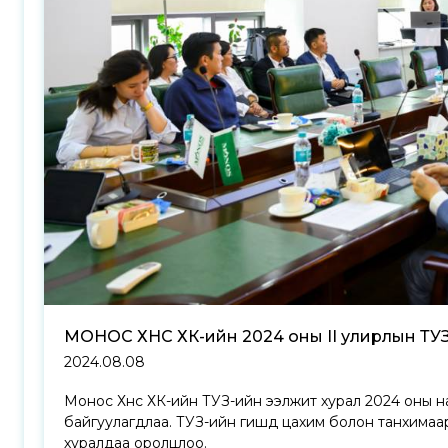
МОНОС ХҮНС ХК-ийн 2024 оны II улирлын ТУ
2024.08.08
Монос Хүнс ХК-ийн ТУЗ-ийн ээлжит хурал 2024 оны 
байгуулагдлаа. ТУЗ-ийн гишүүд цахим болон танхимаар
хуралдаа оролцлоо.