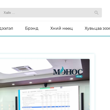
дээлэл
Брэнд
Хүний нөөц
Хувьцаа эз