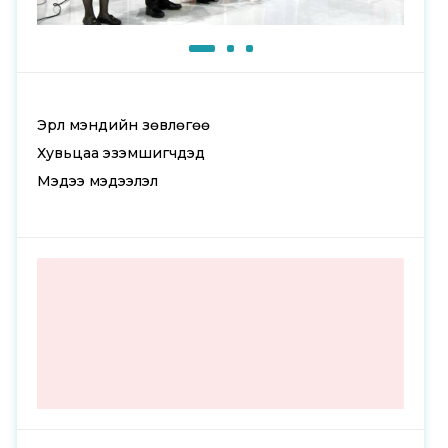
Эрүүл мэндийн зөвлөгөө
Хувьцаа эзэмшигчдэд
Мэдээ мэдээлэл