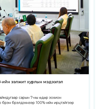
З-ийн ээлжит хурлын мэдээлэл
наймдугаар сарын 7-ны өдөр зохион
 бүрэн бүрэлдэхүүнээр 100%-ийн ирцтэйгээр