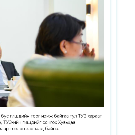
бус гишүүдийн тоог нэмж байгаа тул ТУЗ хараат
, ТУЗ-ийн гишүүдийг сонгох Хувьцаа
хаар товлон зарлаад байна.