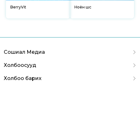
BerryVit
Ноён шүүс
Сошиал Медиа
Холбоосууд
Холбоо барих