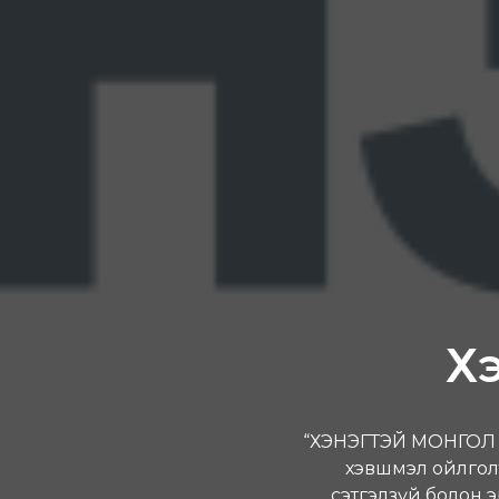
Х
“ХЭНЭГТЭЙ МОНГОЛ Э
хэвшмэл ойлгол
сэтгэлзүй болон 