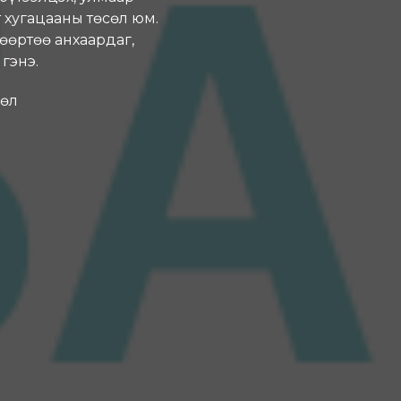
 хугацааны төсөл юм.
өөртөө анхаардаг,
гэнэ.
сөл