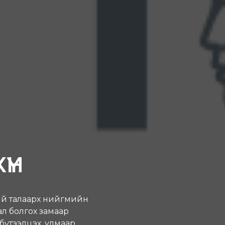
ҮН
ий талаарх нийгмийн
л болгох замаар
бүтээлцэх, улмаар