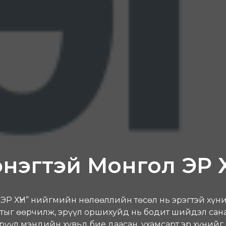
энэгтэй Монгол ЭР Х
Р ХҮН” нийгмийн нөлөөллийн төсөл нь эрэгтэй хүн
тыг өөрчилж, эрүүл оршихуйд нь бодит шийдэл сана
эрүүл мэндийн хувьд бие даасан, ухамсарт эр хүнийг 