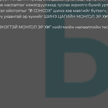
ж наслалтыг нэмэгдүүлэхэд туслах зорилго бүхий урт
 ойлголтыг “ҮЛ СОНСОХ” шинэ хэв маягийг бүтээгч, 
үү ухаантай эр хүнийг ШИНЭ ЦАГИЙН МОНГОЛ ЭР ХҮН 
ЭНЭГТЭЙ МОНГОЛ ЭР ХҮН” нийгмийн нөлөөллийн тө