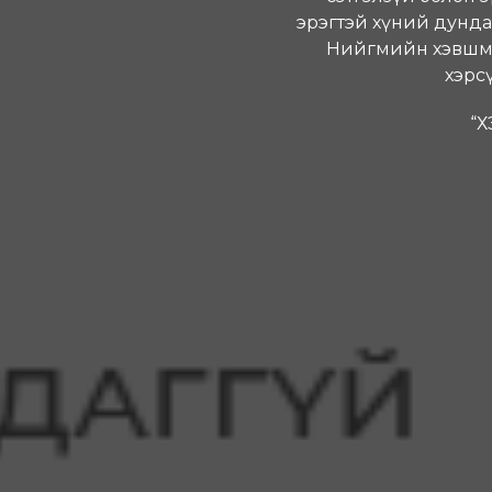
эрэгтэй хүний дунда
Нийгмийн хэвшмэл
хэрс
“Х