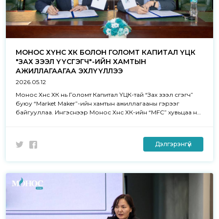
МОНОС ХҮНС ХК БОЛОН ГОЛОМТ КАПИТАЛ ҮЦК
"ЗАХ ЗЭЭЛ ҮҮСГЭГЧ"-ИЙН ХАМТЫН
АЖИЛЛАГААГАА ЭХЛҮҮЛЛЭЭ
2026.05.12
Монос Хүнс ХК нь Голомт Капитал ҮЦК-тай “Зах зээл үүсгэгч”
буюу “Market Maker”-ийн хамтын ажиллагааны гэрээг
байгууллаа. Ингэснээр Монос Хүнс ХК-ийн “MFC” хувьцаа нь
Монголын хөрөнгийн зах зээлд энэхүү үйл ажиллагааг
хэрэгжүүлж буй анхны хувьцаа болж байна.
Дэлгэрэнгүй