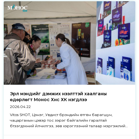
Эрүүл мэндийг дэмжих нээлттэй хаалганы
өдөрлөгт Монос Хүнс ХК нэгдлээ
2026.04.22
Vitos SHOT, Цэнэг, Увдист брэндийн өтгөн барагшун,
чацарганын цэвэр тос зэрэг байгалийн гаралтай
бүтээгдэхүүний үйлчилгээ, зөв хэрэглээний талаар мэргэжлийн
эмчээс зөвлөгөө авах боломжтой.