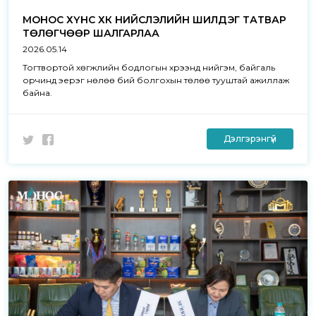
МОНОС ХҮНС ХК НИЙСЛЭЛИЙН ШИЛДЭГ ТАТВАР
ТӨЛӨГЧӨӨР ШАЛГАРЛАА
2026.05.14
Тогтвортой хөгжлийн бодлогын хүрээнд нийгэм, байгаль
орчинд эерэг нөлөө бий болгохын төлөө тууштай ажиллаж
байна.
Дэлгэрэнгүй