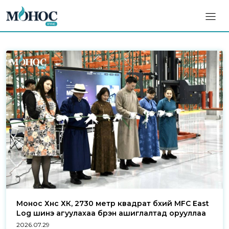
Монос Хүнс ХК, 2730 метр квадрат бүхий MFC East
Log шинэ агуулахаа бүрэн ашиглалтад орууллаа
2026.07.29