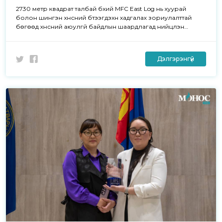
2730 метр квадрат талбай бүхий MFC East Log нь хуурай
болон шингэн хүнсний бүтээгдэхүүн хадгалах зориулалттай
бөгөөд хүнсний аюулгүй байдлын шаардлагад нийцүүлэн
барьсан агуулах юм.
Дэлгэрэнгүй