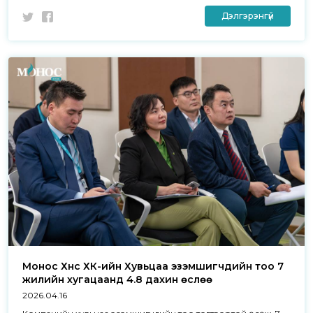
Дэлгэрэнгүй
Монос Хүнс ХК-ийн Хувьцаа эзэмшигчдийн тоо 7
жилийн хугацаанд 4.8 дахин өслөө
2026.04.16