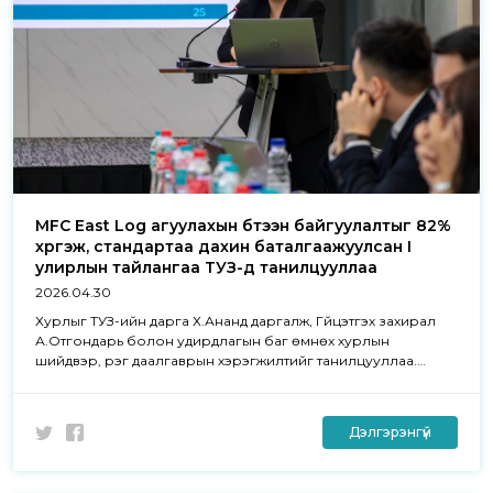
MFC East Log агуулахын бүтээн байгуулалтыг 82%
хүргэж, стандартаа дахин баталгаажуулсан I
улирлын тайлангаа ТУЗ-д танилцууллаа
2026.04.30
Хурлыг ТУЗ-ийн дарга Х.Ананд даргалж, Гүйцэтгэх захирал
А.Отгондарь болон удирдлагын баг өмнөх хурлын
шийдвэр, үүрэг даалгаврын хэрэгжилтийг танилцууллаа.
Үргэлжлүүлэн компанийн 2026 оны I улирлын үйл
ажиллагааны тайланг хэлэлцэж, үйлдвэрлэл, чанар,
стандартын баталгаажуулалт болон стратегийн төслүүдийн
Дэлгэрэнгүй
хэрэгжилтийн явцыг ТУЗ-д танилцуулав.