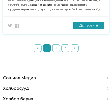
Компанийн хувьцаа эзэмшигчдийн тоо тогтвортой өсөж, 7
жилийн хугацаанд 4.8 дахин нэмэгдсэн нь хөрөнгө
оруулагчдын итгэл, оролцоо нэмэгдэж байгааг илтгэж буй
юм.
Дэлгэрэнгүй
‹
1
2
3
›
Сошиал Медиа
Холбоосууд
Холбоо барих