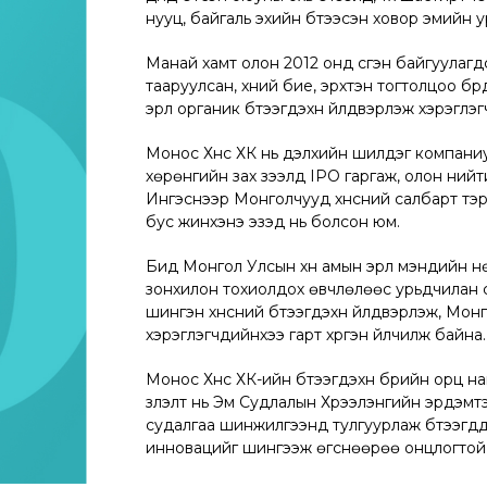
нууц, байгаль эхийн бүтээсэн ховор эмийн 
Манай хамт олон 2012 онд үүсгэн байгуулагд
тааруулсан, хүний бие, эрхтэн тогтолцоо бүр
эрүүл органик бүтээгдэхүүн үйлдвэрлэж хэрэгл
Монос Хүнс ХК нь дэлхийн шилдэг компан
хөрөнгийн зах зээлд IPO гаргаж, олон ний
Ингэснээр Монголчууд хүнсний салбарт тэрг
бус жинхэнэ эзэд нь болсон юм.
Бид Монгол Улсын хүн амын эрүүл мэндийн 
зонхилон тохиолдох өвчлөлөөс урьдчилан с
шингэн хүнсний бүтээгдэхүүн үйлдвэрлэж, Мо
хэрэглэгчдийнхээ гарт хүргэн үйлчилж байна.
Монос Хүнс ХК-ийн бүтээгдэхүүн бүрийн орц 
үзүүлэлт нь Эм Судлалын Хүрээлэнгийн эрдэ
судалгаа шинжилгээнд тулгуурлаж бүтээгд
инновацийг шингээж өгснөөрөө онцлогтой