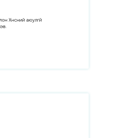
он Хүнсний аюулгүй
эв.