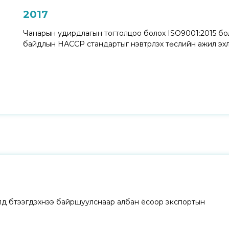
2017
Чанарын удирдлагын тогтолцоо болох ISO9001:2015 бол
байдлын НАССР стандартыг нэвтрүүлэх тѳслийн ажил эхл
д бүтээгдэхүүнээ байршуулснаар албан ёсоор экспортын