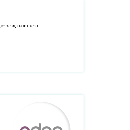
двэрлэлд нэвтрүүлэв.