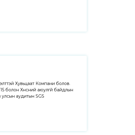
лттэй Хувьцаат Компани болов.
5 болон Хүнсний аюулгүй байдлын
н улсын аудитын SGS