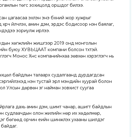
ургамлын төгс зохицолд оршдог билээ.
сан цагаасаа эхлэн энэ бүхний жор хужрыг
д хүрч үйлчлэх, амин дэм, эрдэс бодисоор нэн баялаг,
эгчдэдээ зориулж ирлээ.
иудын хөгжлийн жишгээр 2019 онд монголын
тийн буюу ХУВЬЦААТ компани болсон түүхтэй.
үүлэгч Монос Хүнс компанийнхаа зөвхөн хэрэглэгч нь
нөхцөл байдлын талаарх судалгаанд дурдагдсан
эргийлэхэд нэн тустай эрүүл мэндийн хуурай болон
нгол Улсын дөрвөн зүг найман зовхист суугаа
найрлага дахь амин дэм, шимт чанар, ашигт байдлын
мтэн судлаачдын олон жилийн нөр их хөдөлмөр,
дэг бөгөөд орчин үеийн шинжлэх ухааны шилдэг
 байдаг.