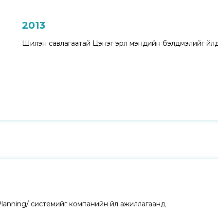
2013
Шилэн савлагаатай Цэнэг
эрүүл мэндийн бэлдмэлийг
үйл
lanning/
системийг компанийн үйл
ажиллагаанд