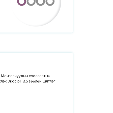
эй Монголчуудын хооллолтын
үлэх Экос рН8.5 зөөлөн шүлтлэг