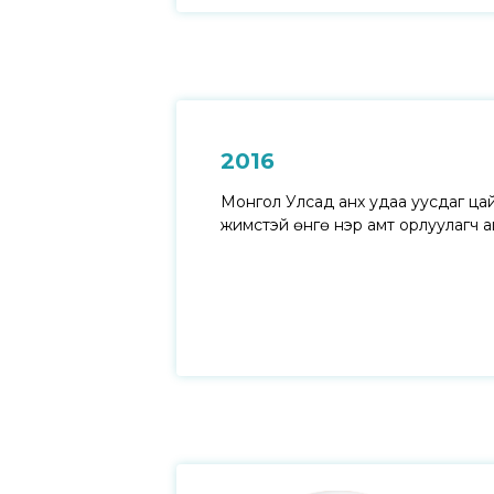
2016
Монгол Улсад анх удаа уусдаг цай
жимстэй өнгө үнэр амт орлуулагч а