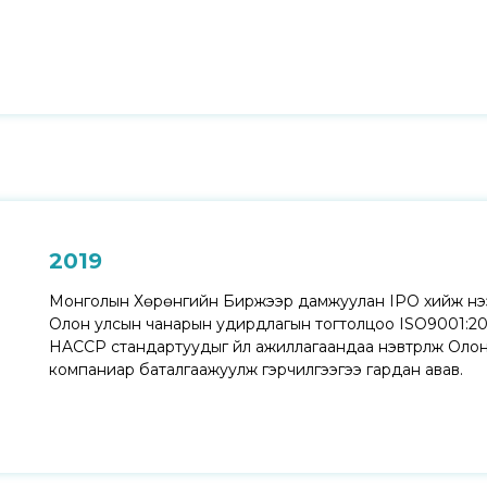
2019
Монголын Хөрөнгийн Биржээр дамжуулан IPO хийж нээ
Олон улсын чанарын удирдлагын тогтолцоо ISO9001:201
HACCP стандартуудыг үйл ажиллагаандаа нэвтрүүлж Оло
компаниар баталгаажуулж гэрчилгээгээ гардан авав.