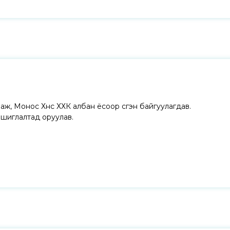
лаж, Монос Хүнс
ХХК албан ёсоор үүсгэн
байгуулагдав.
ашиглалтад оруулав.