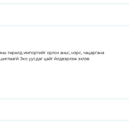
ны төрөлд импортийг орлох аньс, нэрс, чацаргана
шиглаагүй Эко уусдаг цайг үйлдвэрлэж эхлэв.