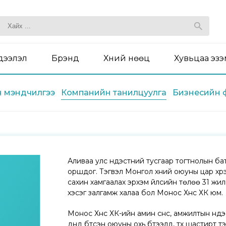
дээлэл
Брэнд
Хүний нөөц
Хувьцаа эз
 мэндчилгээ
Компанийн танилцуулга
Бизнесийн 
Аливаа улс үндэстний тусгаар тогтнолын бата
оршдог. Тэгвэл Монгол хүний оюуны цар хүрэ
сахин хамгаалах эрхэм үйлсийн төлөө 31 жи
хэсэг залгамж халаа бол Монос Хүнс ХК юм.
Монос Хүнс ХК-ийн амин сүнс, амжилтын үн
дүнд бүтсэн оюуны охь бүтээлүүд, түүх шасти