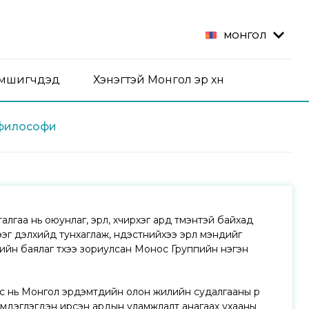
МОНГОЛ
эмшигчдэд
Хэнэгтэй Монгол эр хүн
философи
лгаа нь оюунлаг, эрүүл, хүчирхэг ард түмэнтэй байхад
эг дэлхийд тунхаглаж, үндэстнийхээ эрүүл мэндийг
лийн баялаг түүхээ зориулсан Монос Группийн нэгэн
дэс нь Монгол эрдэмтдийн олон жилийн судалгааны үр
рт тэмдэглэгдэн ирсэн ардын уламжлалт анагаах ухааны