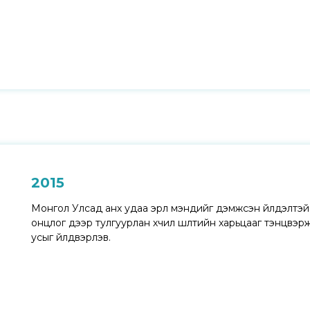
2015
Монгол Улсад анх удаа эрүүл мэндийг дэмжсэн үйлдэлт
онцлог дээр тулгуурлан хүчил шүлтийн харьцааг тэнцвэржү
усыг үйлдвэрлэв.