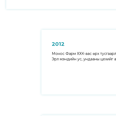
2012
Монос Фарм ХХК-аас өрх
тусгаар
Эрүүл мэндийн ус, ундааны
цехийг 