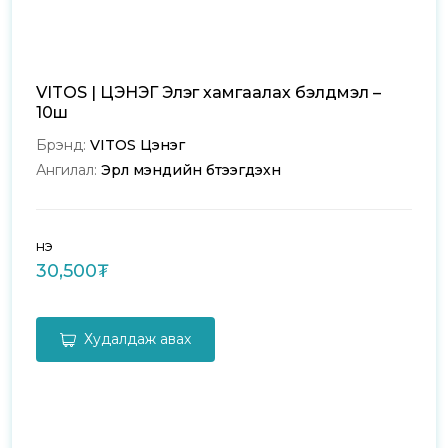
VITOS | ЦЭНЭГ Элэг хамгаалах бэлдмэл –
10ш
Брэнд:
VITOS Цэнэг
Ангилал:
Эрүүл мэндийн бүтээгдэхүүн
Үнэ
30,500₮
Худалдаж авах