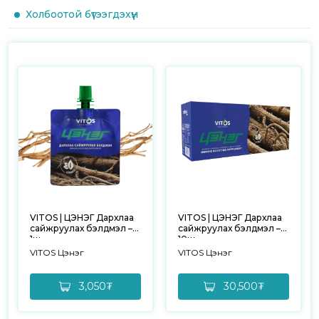
Холбоотой бүтээгдэхүүн
VITOS | ЦЭНЭГ Дархлаа
VITOS | ЦЭНЭГ Дархлаа
сайжруулах бэлдмэл –
сайжруулах бэлдмэл –
1ш
10ш
VITOS Цэнэг
VITOS Цэнэг
3,050₮
30,500₮