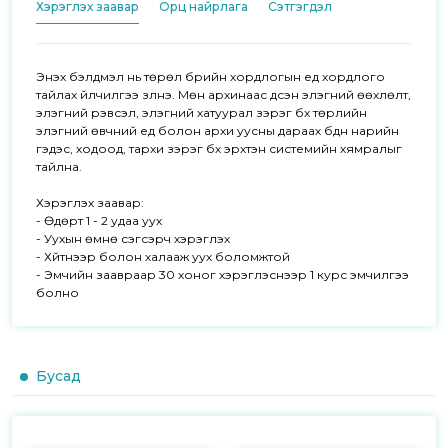
Хэрэглэх заавар
Орц найрлага
Сэтгэгдэл
Энэхүү бэлдмэл нь төрөл бүрийн хордлогын үед хордлого 
тайлах үйлчилгээ үзүүлнэ. Мөн архинаас үүдсэн элэгний өөхлөлт, 
элэгний үрэвсэл, элэгний хатуурал зэрэг бүх төрлийн 
элэгний өвчний үед болон архи уусны дараах бүдүүн нарийн 
гэдэс, ходоод, тархи зэрэг бүх эрхтэн системийн хямралыг 
тайлна. 

Хэрэглэх заавар:

- Өдөрт 1 - 2 удаа уух

- Уухын өмнө сэгсэрч хэрэглэх 

- Хүйтнээр болон халааж уух боломжтой

- Эмчийн заавраар 30 хоног хэрэглэснээр 1 курс эмчилгээ 
болно
Бусад