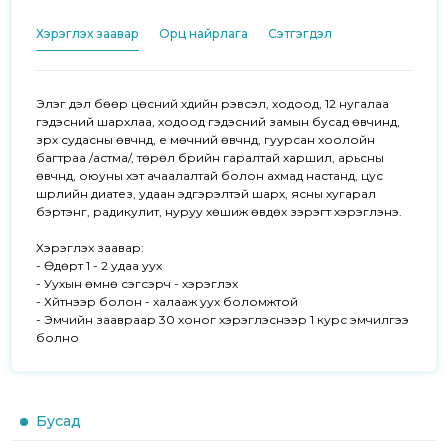
Хэрэглэх заавар
Орц найрлага
Сэтгэгдэл
Элэг дэлүү бөөр цөсний хүүдийн үрэвсэл, ходоод, 12 нугалаа 
гэдэсний шархлаа, ходоод гэдэсний замын бусад өвчинд, 
зүрх судасны өвчнүүд, үе мөчний өвчнүүд, гуурсан хоолойн 
багтраа /астма/, төрөл бүрийн гаралтай харшил, арьсны 
өвчнүүд, оюуны хэт ачаалалтай болон ахмад настанд, цус 
шүүрлийн диатез, удаан эдгэрэлтэй шарх, ясны хугарал 
бэртэнг, радикулит, нуруу хөшиж өвдөх зэрэгт хэрэглэнэ. 

Хэрэглэх заавар: 

- Өдөрт 1 - 2 удаа уух

- Уухын өмнө сэгсэрч - хэрэглэх 

- Хүйтнээр болон - халааж уух боломжтой

- Эмчийн заавраар 30 хоног хэрэглэснээр 1 курс эмчилгээ 
болно
Бусад