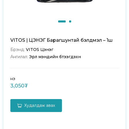
VITOS | ЦЭНЭГ Барагшунтай бэлдмэл – 1ш
Брэнд:
VITOS Цэнэг
Ангилал:
Эрүүл мэндийн бүтээгдэхүүн
Үнэ
3,050₮
Худалдаж авах