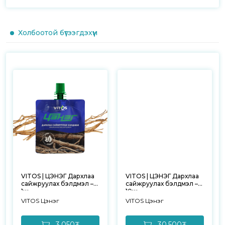
Холбоотой бүтээгдэхүүн
VITOS | ЦЭНЭГ Дархлаа
VITOS | ЦЭНЭГ Дархлаа
сайжруулах бэлдмэл –
сайжруулах бэлдмэл –
1ш
10ш
VITOS Цэнэг
VITOS Цэнэг
3,050₮
30,500₮