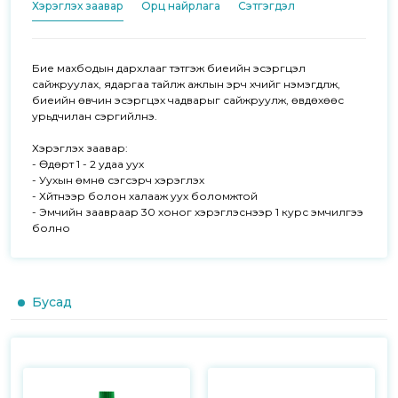
Хэрэглэх заавар
Орц найрлага
Сэтгэгдэл
Бие махбодын дархлааг тэтгэж биеийн эсэргүүцэл 
сайжруулах, ядаргаа тайлж ажлын эрч хүчийг нэмэгдүүлж, 
биеийн өвчин эсэргүүцэх чадварыг сайжруулж, өвдөхөөс 
урьдчилан сэргийлнэ. 

Хэрэглэх заавар:

- Өдөрт 1 - 2 удаа уух

- Уухын өмнө сэгсэрч хэрэглэх 

- Хүйтнээр болон халааж уух боломжтой

- Эмчийн заавраар 30 хоног хэрэглэснээр 1 курс эмчилгээ 
болно
Бусад