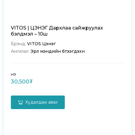
VITOS | ЦЭНЭГ Дархлаа сайжруулах
бэлдмэл – 10ш
Брэнд:
VITOS Цэнэг
Ангилал:
Эрүүл мэндийн бүтээгдэхүүн
Үнэ
30,500₮
Худалдаж авах