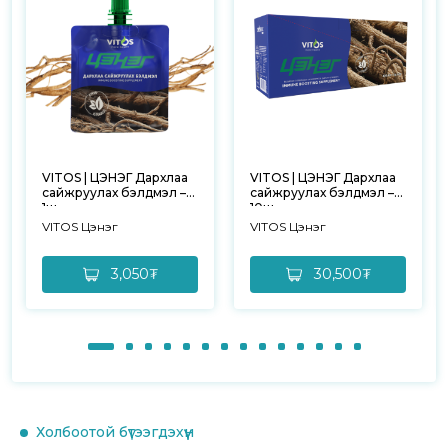
VITOS | ЦЭНЭГ Дархлаа
VITOS | ЦЭНЭГ Дархлаа
сайжруулах бэлдмэл –
сайжруулах бэлдмэл –
1ш
10ш
VITOS Цэнэг
VITOS Цэнэг
3,050₮
30,500₮
Холбоотой бүтээгдэхүүн