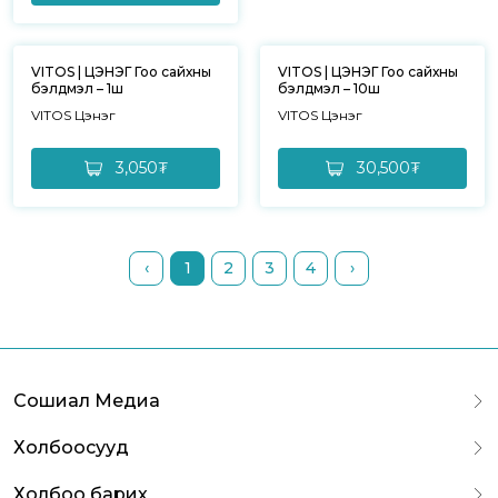
VITOS | ЦЭНЭГ Гоо сайхны
VITOS | ЦЭНЭГ Гоо сайхны
бэлдмэл – 1ш
бэлдмэл – 10ш
VITOS Цэнэг
VITOS Цэнэг
3,050₮
30,500₮
‹
1
2
3
4
›