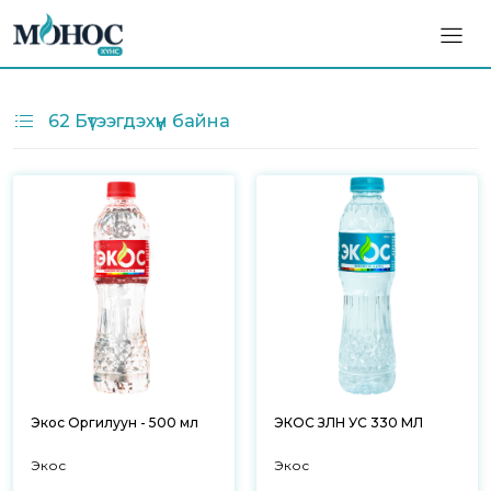
62 Бүтээгдэхүүн байна
Экос Оргилуун - 500 мл
ЭКОС ЗӨӨЛӨН УС 330 МЛ
Экос
Экос