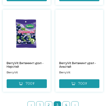
BerryVit Витаминт үрэл -
BerryVit Витаминт үрэл -
Нэрстэй
Аньстай
BerryVit
BerryVit
700₮
700₮
‹
1
2
3
4
›