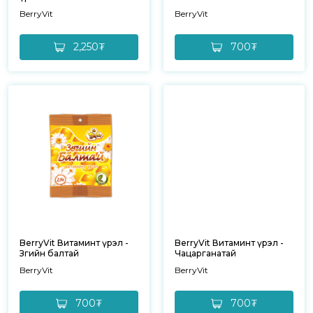
BerryVit
BerryVit
2,250₮
700₮
BerryVit Витаминт үрэл -
BerryVit Витаминт үрэл -
Зөгийн балтай
Чацарганатай
BerryVit
BerryVit
700₮
700₮