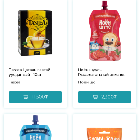
Tastea Цагаан гаатай
Ноён шүүс –
уусдаг цай - 10ш
Гүзээлзгэнэтэй аньсны
шүүс
Tastea
Ноён шүүс
11,500₮
2,300₮