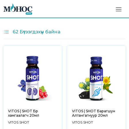
62 Бүтээгдэхүүн байна
VITOS | SHOT Бөөр
VITOS | SHOT Барагшун
хамгаалагч 20мл
Алтангагнуур 20мл
VITOS SHOT
VITOS SHOT