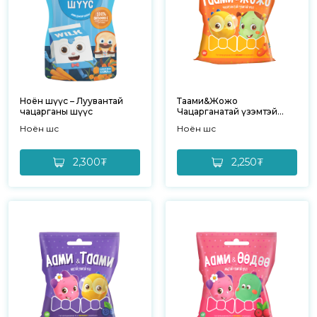
Ноён шүүс – Луувантай
Таами&Жожо
чацарганы шүүс
Чацарганатай үзэмтэй
үрэл
Ноён шүүс
Ноён шүүс
2,300₮
2,250₮