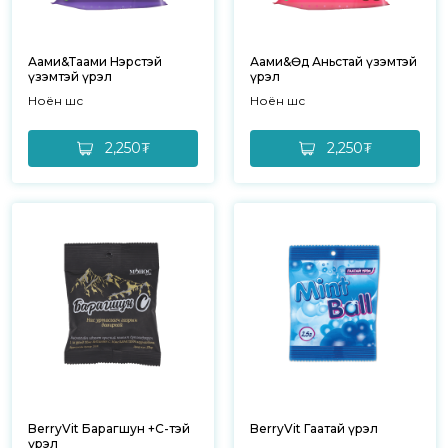
Аами&Таами Нэрстэй
Аами&Өөдөө Аньстай үзэмтэй
үзэмтэй үрэл
үрэл
Ноён шүүс
Ноён шүүс
2,250₮
2,250₮
BerryVit Барагшун +C-тэй
BerryVit Гаатай үрэл
үрэл