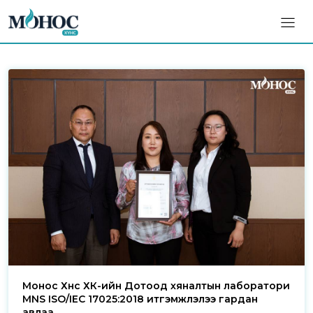
Монос Хүнс ХК-ийн Дотоод хяналтын лаборатори
MNS ISO/IEC 17025:2018 итгэмжлэлээ гардан
авлаа