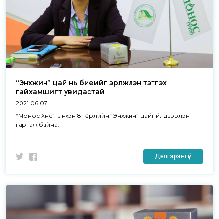
“Энхжин” цай нь биеийг эрүүлжүүлэн тэтгэх
гайхамшигт увидастай
2021.06.07
“Монос Хүнс”-ынхэн 8 төрлийн “Энхжин” цайг үйлдвэрлэн
гаргаж байна.
Дэлгэрэнгүй