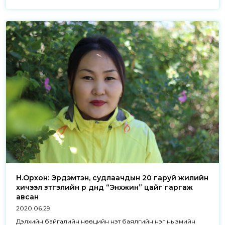
Н.Орхон: Эрдэмтэн, судлаачдын 20 гаруй жилийн
хичээл зүтгэлийн үр дүнд “Энхжин” цайг гаргаж
авсан
2020.06.29
Дэлхийн байгалийн нөөцийн үнэт баялгийн нэг нь эмийн