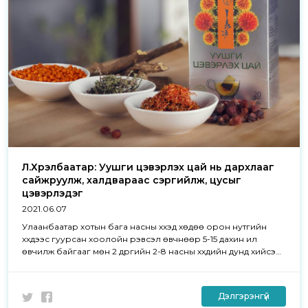
Л.Хүрэлбаатар: Уушги цэвэрлэх цай нь дархлааг
сайжруулж, халдвараас сэргийлж, цусыг
цэвэрлэдэг
2021.06.07
Улаанбаатар хотын бага насны хүүхэд хөдөө орон нутгийн
хүүхдээс гуурсан хоолойн үрэвсэл өвчнөөр 5-15 дахин илүү
өвчилж байгааг мөн 2 дүүргийн 2-8 насны хүүхдийн дунд хийсэн
судалгаагаар нийт 77,8%-д багтраа, бронхит, харшлын
тэмдгүүд илэрч байгааг тогтоожээ.
Дэлгэрэнгүй