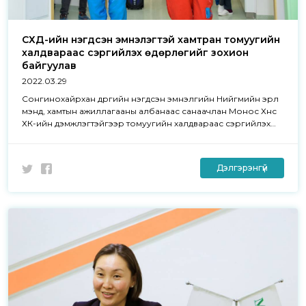
СХД-ийн нэгдсэн эмнэлэгтэй хамтран томуугийн
халдвараас сэргийлэх өдөрлөгийг зохион
байгуулав
2022.03.29
Сонгинохайрхан дүүргийн нэгдсэн эмнэлгийн Нийгмийн эрүүл
мэнд, хамтын ажиллагааны албанаас санаачлан Монос Хүнс
ХК-ийн дэмжлэгтэйгээр томуугийн халдвараас сэргийлэх
өдөрлөгийг зохион байгууллаа.
Дэлгэрэнгүй