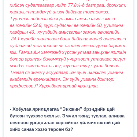
хийсэн судалгаагаар нийт 77,8%-д багтраа, бронхит,
харшлын тэмдгүүд илэрч байгааг тогтоожээ.
Түүнчлэн нийслэлийн хүн амын амьсгалын замын
өвчлөлийн 52.9, зүрх судасны өвчлөлийн 20, уушгины
хавдрын 40, хүүхдийн амьсгалын замын өвчлөлийн
24.1 хувийн шалтгаан болж байгааг манай анагаахын
судлаачид тогтоосон нь сэтгэл эмзэглүүлэх баримт
юм. Гамшгийн хэмжээнд хүрсэн утааг ганцхан жилийн
дотор арилгах боломжгүй учир хорт утаанаас эрүүл
мэндээ хамгаалах нь юу, юунаас илүү чухал болсон.
Тэгвэл яг энэхүү асуудлаар Эм зүйн шинжлэх ухааны
академийн ерөнхийлөгч, Эм зүйн ухааны доктор,
профессор Л.Хүрэлбаатартай ярилцлаа.
- Хоёулаа ярилцлагаа “Энхжин” брэндийн цай
бүтсэн түүхээс эхэлье. Эмчилгээнд туслах, аливаа
өвчнөөс урьдчилан сэргийлэх үйлчилгээтэй цай
хийх санаа хэзээ төрсөн бэ?