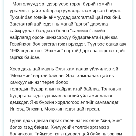
- Монголчууд эрт дээр үеэс төрөл бүрийн эмийн
ургамлыг цай хэлбэрээр ууж хэрэглэж ирсэн байдаг.
Тухайлбал говийн аймгуудад загсгалтай цай гэж бий.
Загсгалтай цай гэдэг нь манай “цэнэг” дархлаа
сайжруулах бэлдмэл болон “салимон” эмийн
найрлагад орсон шинэсэрхүү бударганатай цай юм.
Говийнхон бол загсгал гэж нэрлэдэг. Түүнээс санаа авч
1998 онд анхны “Энхжин” нэртэй Дархлаа сэргээх цайг
гаргаж байсан.
Хоёр дахь цай маань Элэг хамгаалах үйлчилгээтэй
“Мөнхжин” нэртэй байсан. Элэг хамгаалах цай нь
хамхуулын нэг төрөл болох
толгодын бударганын найрлагатай байлаа. Толгодын
бударгана гэдэг ургамал элэгний үйл ажиллагааг
дэмждэг. Янз бүрийн хордлогоос элгийг хамгаалдаг.
Ингээд Энхжин, Мөнхжин гэдэг цай гарсан.
Гурав дахь цайгаа гаргах гэсэн нэг их олон “жин, жин”
болох гээд байдаг. Хүмүүсийн толгой эргэмээр
болчихсон. Тиймээс нэг л цуврал цай байх нь зөв юм