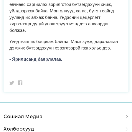
өвчнөөс сэргийлэх зорилготой бүтээгдэхүүн хийж,
үйлдвэрлэж байна. Монголчууд хагас, бүтэн сайнд
ууланд их алхаж байна. Үндэсний цэцэрлэгт
хүрээлэнд дугуй унаж эрүүл мэнддээ анхаардаг
болжээ.
Үүнд маш их баярлаж байгаа. Маск зүүж, дархлаагаа
дэмжих бүтээгдэхүүн хэрэглээрэй гэж хэлье дээ.
- Ярилцсанд баярлалаа.
Сошиал Медиа
Холбоосууд