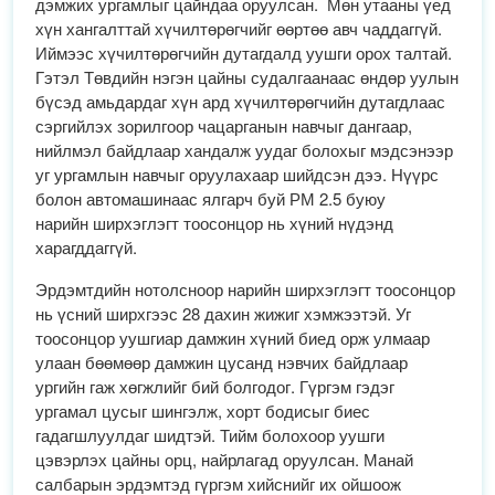
дэмжих ургамлыг цайндаа оруулсан. Мөн утааны үед
хүн хангалттай хүчилтөрөгчийг өөртөө авч чаддаггүй.
Иймээс хүчилтөрөгчийн дутагдалд уушги орох талтай.
Гэтэл Төвдийн нэгэн цайны судалгаанаас өндөр уулын
бүсэд амьдардаг хүн ард хүчилтөрөгчийн дутагдлаас
сэргийлэх зорилгоор чацарганын навчыг дангаар,
нийлмэл байдлаар хандалж уудаг болохыг мэдсэнээр
уг ургамлын навчыг оруулахаар шийдсэн дээ. Нүүрс
болон автомашинаас ялгарч буй РМ 2.5 буюу
нарийн ширхэглэгт тоосонцор нь хүний нүдэнд
харагддаггүй.
Эрдэмтдийн нотолсноор нарийн ширхэглэгт тоосонцор
нь үсний ширхгээс 28 дахин жижиг хэмжээтэй. Уг
тоосонцор уушгиар дамжин хүний биед орж улмаар
улаан бөөмөөр дамжин цусанд нэвчих байдлаар
ургийн гаж хөгжлийг бий болгодог. Гүргэм гэдэг
ургамал цусыг шингэлж, хорт бодисыг биес
гадагшлуулдаг шидтэй. Тийм болохоор уушги
цэвэрлэх цайны орц, найрлагад оруулсан. Манай
салбарын эрдэмтэд гүргэм хийснийг их ойшоож