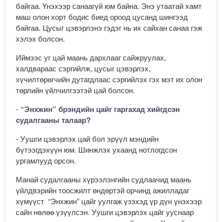
байгаа. Үнэхээр санаагүй юм байна. Энэ утаатай хамт
маш олон хорт бодис биед ороод цусанд шингээд
байгаа. Цусыг цэвэрлэнэ гэдэг нь их сайхан санаа гэж
хэлэх болсон.
Иймээс уг цай маань дархлааг сайжруулах,
халдвараас сэргийлж, цусыг цэвэрлэх,
хүчилтөрөгчийн дутагдлаас сэргийлэх гэх мэт их олон
төрлийн үйлчилгээтэй цай болсон.
-
“Энхжин” брэндийн цайг гаргахад хийгдсэн
судалгааны талаар?
- Уушги цэвэрлэх цай бол эрүүл мэндийн
бүтээгдэхүүн юм. Шинжлэх ухаанд нотлогдсон
ургамлууд орсон.
Манай судалгааны хүрээлэнгийн судлаачид маань
үйлдвэрийн тоосжилт өндөртэй орчинд ажилладаг
хүмүүст “Энхжин” цайг уулгаж үзэхэд үр дүн үнэхээр
сайн нөлөө үзүүлсэн. Уушги цэвэрлэх цайг ууснаар