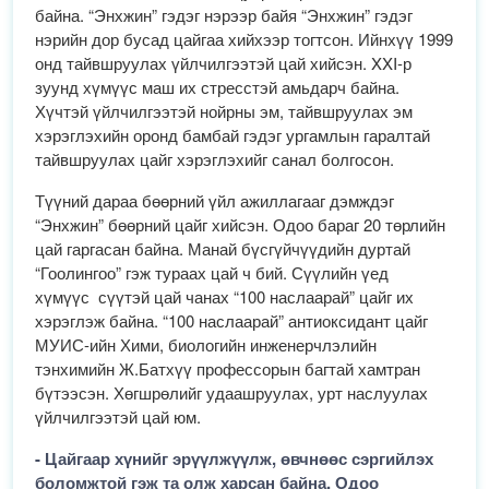
байна. “Энхжин” гэдэг нэрээр байя “Энхжин” гэдэг
нэрийн дор бусад цайгаа хийхээр тогтсон. Ийнхүү 1999
онд тайвшруулах үйлчилгээтэй цай хийсэн. XXI-р
зуунд хүмүүс маш их стресстэй амьдарч байна.
Хүчтэй үйлчилгээтэй нойрны эм, тайвшруулах эм
хэрэглэхийн оронд бамбай гэдэг ургамлын гаралтай
тайвшруулах цайг хэрэглэхийг санал болгосон.
Түүний дараа бөөрний үйл ажиллагааг дэмждэг
“Энхжин” бөөрний цайг хийсэн. Одоо бараг 20 төрлийн
цай гаргасан байна. Манай бүсгүйчүүдийн дуртай
“Гоолингоо” гэж тураах цай ч бий. Сүүлийн үед
хүмүүс сүүтэй цай чанах “100 наслаарай” цайг их
хэрэглэж байна. “100 наслаарай” антиоксидант цайг
МУИС-ийн Хими, биологийн инженерчлэлийн
тэнхимийн Ж.Батхүү профессорын багтай хамтран
бүтээсэн. Хөгшрөлийг удаашруулах, урт наслуулах
үйлчилгээтэй цай юм.
- Цайгаар хүнийг эрүүлжүүлж, өвчнөөс сэргийлэх
боломжтой гэж та олж харсан байна. Одоо