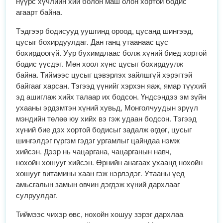
нүүрс хүчлийн хий болон маш олон хортой бодис
агаарт байна.
Тэдгээр бодисууд уушгинд ороод, цусанд шингээд,
цусыг бохирдуулдаг. Дан ганц утаанаас цус
бохирдоогүй. Уур бухимдлаас болж хүний биед хортой
бодис үүсдэг. Мөн хоол хүнс цусыг бохирдуулж
байна. Тиймээс цусыг цэвэрлэх зайлшгүй хэрэгтэй
байгааг харсан. Тэгээд үүнийг хэрхэн яаж, ямар түүхий
эд ашиглаж хийх талаар их бодсон. Үндсэндээ эм зүйн
ухааны эрдэмтэн хүний хувьд, Монголчуудын эрүүл
мэндийн төлөө юу хийх вэ гэж удаан бодсон. Тэгээд
хүний бие дэх хортой бодисыг задалж өгдөг, цусыг
шингэлдэг гүргэм гэдэг ургамлыг цайндаа нэмж
хийсэн. Дээр нь чацаргана, чацарганын навч,
нохойн хошууг хийсэн. Өрнийн анагаах ухаанд нохойн
хошууг витамины хаан гэж нэрлэдэг. Утааны үед
амьсгалын замын өвчин дэгдэж хүний дархлааг
сулруулдаг.
Тиймээс чихэр өвс, нохойн хошуу зэрэг дархлаа