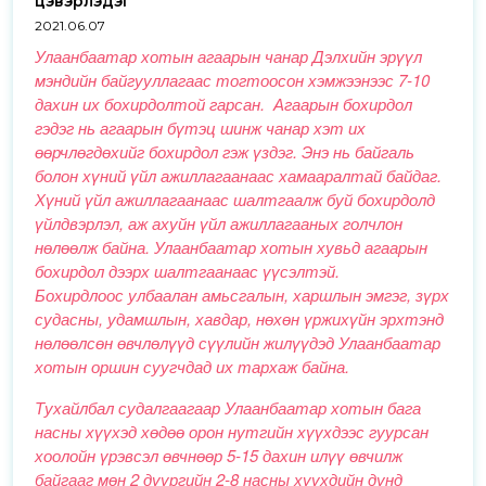
цэвэрлэдэг
2021.06.07
Улаанбаатар хотын агаарын чанар Дэлхийн эрүүл
мэндийн байгууллагаас тогтоосон хэмжээнээс 7-10
дахин их бохирдолтой гарсан. Агаарын бохирдол
гэдэг нь агаарын бүтэц шинж чанар хэт их
өөрчлөгдөхийг бохирдол гэж үздэг. Энэ нь байгаль
болон хүний үйл ажиллагаанаас хамааралтай байдаг.
Хүний үйл ажиллагаанаас шалтгаалж буй бохирдолд
үйлдвэрлэл, аж ахуйн үйл ажиллагааных голчлон
нөлөөлж байна. Улаанбаатар хотын хувьд агаарын
бохирдол дээрх шалтгаанаас үүсэлтэй.
Бохирдлоос улбаалан амьсгалын, харшлын эмгэг, зүрх
судасны, удамшлын, хавдар, нөхөн үржихүйн эрхтэнд
нөлөөлсөн өвчлөлүүд сүүлийн жилүүдэд Улаанбаатар
хотын оршин суугчдад их тархаж байна.
Тухайлбал судалгаагаар Улаанбаатар хотын бага
насны хүүхэд хөдөө орон нутгийн хүүхдээс гуурсан
хоолойн үрэвсэл өвчнөөр 5-15 дахин илүү өвчилж
байгааг мөн 2 дүүргийн 2-8 насны хүүхдийн дунд