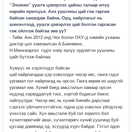
“Энхжин” уушги цэвэрлэх цайны талаар илүү
нарийн ярилцъя. Анх уушгины цай гэж гаргаж
байсан санагдаж байна. Орц, найрлагыг нь
шинэчлээд, уушги цэвэрлэх цай болгон гаргасан
гэж ойлгож байгаа зөв үү?
- Тийм. Анх 2012 онд Чех болон ОХУ-д химийн ухааны
доктор цол хамгаалсан А.Баянмөнх,
Н.Мөнхжаргал гэдэг хоёр залуу эрдэмтэн уушгины
цайг бүтээж байлаа.
Хүмүүс их хэрэглэдэг байсан
цай найрлагадаа цэр ховхолдог чихэр өвс, ганга гэдэг
ургамал гол найрлагад нь орсон. Ганга өөрөө их шидтэй
ургамал юм. Хүний биед амьсгалын замаар орсон
нүдэнд харагддаггүй тоос, хортой бодисыг биеэс
зайлуулдаг. Чихэр өвс нь хүний биеийн дархлааг
сэргээх үйлчилгээтэйгээс гадна цэр ховхлох үйлдлээр
үнэхээр сайн. Хүн амьсгалж буй гол зорилго бол
хүчилтөрөгчийг авах, хүчилтөрөгч хүний уушгинд буй
цусаар дамжаад эд, эсүүдэд хүрч байдаг. Гэтэл одоо