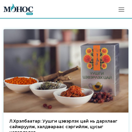
Л.Хүрэлбаатар: Уушги цэвэрлэх цай нь дархлааг
сайжруулж, халдвараас сэргийлж, цусыг