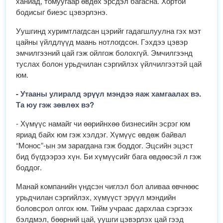
ханиад, томуугаар өвдөх эрсдэл багасна. Хортой
бодисыг биеэс цэвэрлэнэ.
Уушгинд хуримтлагдсан цэрийг гадагшлуулна гэх мэт
цайны үйлдлүүд маань нотлогдсон. Гэхдээ цэвэр
эмчилгээний цай гэж ойлгож болохгүй. Эмчилгээнд
туслах болон урьдчилан сэргийлэх үйлчилгээтэй цай
юм.
- Утааны улиралд эрүүл мэндээ яаж хамгаалах вэ.
Та юу гэж зөвлөх вэ?
- Хүмүүс намайг чи өөрийнхөө бизнесийн эсрэг юм
яриад байх юм гэж хэлдэг. Хүмүүс өвдөж байвал
“Монос”-ын эм зарагдана гэж боддог. Эцсийн эцэст
бид бүгдээрээ хүн. Би хүмүүсийг бага өвдөөсэй л гэж
боддог.
Манай компанийн үндсэн чиглэл бол аливаа өвчнөөс
урьдчилан сэргийлэх, хүмүүст эрүүл мэндийн
боловсрол олгох юм. Тийм учраас дархлаа сэргээх
бэлдмэл, бөөрний цай, уушги цэвэрлэх цай гээд