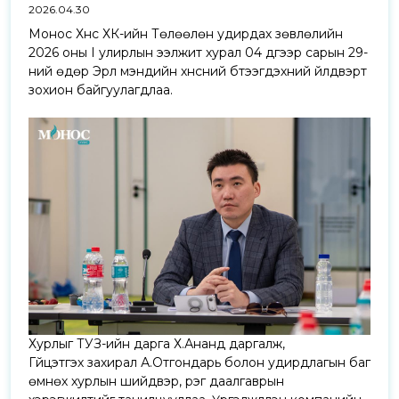
2026.04.30
Монос Хүнс ХК-ийн Төлөөлөн удирдах зөвлөлийн
2026 оны I улирлын ээлжит хурал 04 дүгээр сарын 29-
ний өдөр Эрүүл мэндийн хүнсний бүтээгдэхүүний үйлдвэрт
зохион байгуулагдлаа.
Хурлыг ТУЗ-ийн дарга Х.Ананд даргалж,
Гүйцэтгэх захирал А.Отгондарь болон удирдлагын баг
өмнөх хурлын шийдвэр, үүрэг даалгаврын