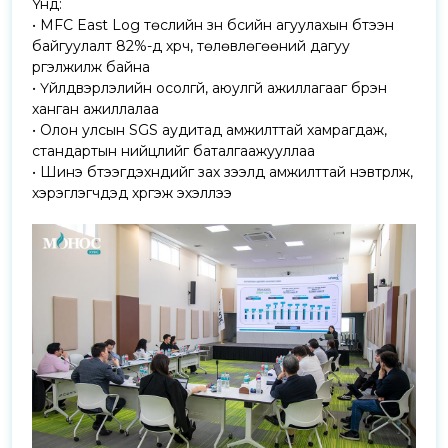
Үүнд:
• MFC East Log төслийн зүүн бүсийн агуулахын бүтээн
байгуулалт 82%-д хүрч, төлөвлөгөөний дагуу
үргэлжилж байна
• Үйлдвэрлэлийн осолгүй, аюулгүй ажиллагааг бүрэн
ханган ажиллалаа
• Олон улсын SGS аудитад амжилттай хамрагдаж,
стандартын нийцлийг баталгаажууллаа
• Шинэ бүтээгдэхүүнүүдийг зах зээлд амжилттай нэвтрүүлж,
хэрэглэгчдэд хүргэж эхэллээ