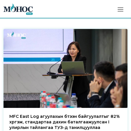
MFC East Log агуулахын бүтээн байгуулалтыг 82%
хүргэж, стандартаа дахин баталгаажуулсан I
улирлын тайлангаа ТУЗ-д танилцууллаа