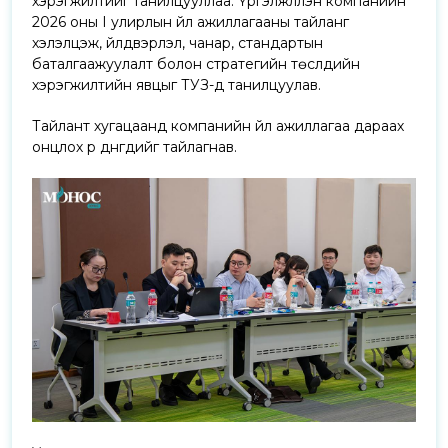
хэрэгжилтийг танилцууллаа. Үргэлжлүүлэн компанийн
2026 оны I улирлын үйл ажиллагааны тайланг
хэлэлцэж, үйлдвэрлэл, чанар, стандартын
баталгаажуулалт болон стратегийн төслүүдийн
хэрэгжилтийн явцыг ТУЗ-д танилцуулав.
Тайлант хугацаанд компанийн үйл ажиллагаа дараах
онцлох үр дүнгүүдийг тайлагнав.