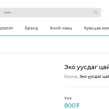
дээлэл
Брэнд
Хүний нөөц
Хувьцаа эз
Эко уусдаг ца
Брэнд:
Эко уусдаг ца
Үнэ
800₮