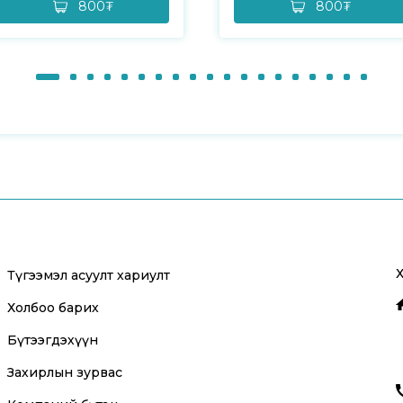
800₮
800₮
Түгээмэл асуулт хариулт
Холбоо барих
Бүтээгдэхүүн
Захирлын зурвас