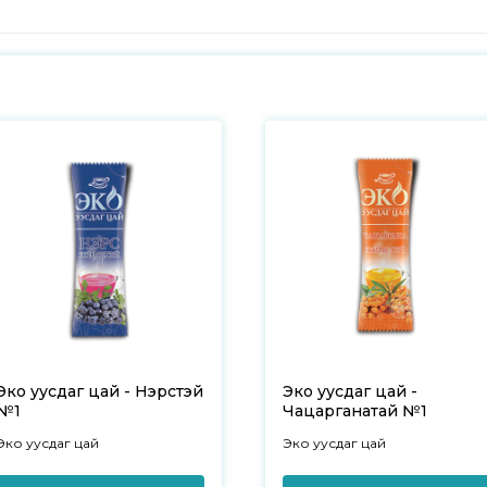
Эко уусдаг цай - Нэрстэй
Эко уусдаг цай -
№1
Чацарганатай №1
Эко уусдаг цай
Эко уусдаг цай