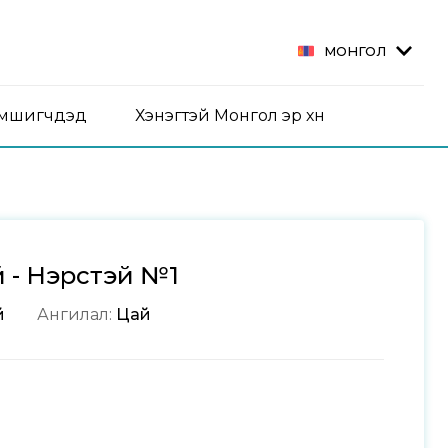
МОНГОЛ
эмшигчдэд
Хэнэгтэй Монгол эр хүн
й - Нэрстэй №1
й
Ангилал:
Цай