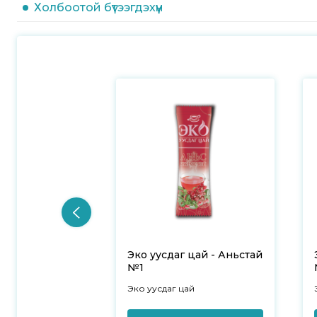
Холбоотой бүтээгдэхүүн
Эко уусдаг цай - Аньстай
№1
Эко уусдаг цай