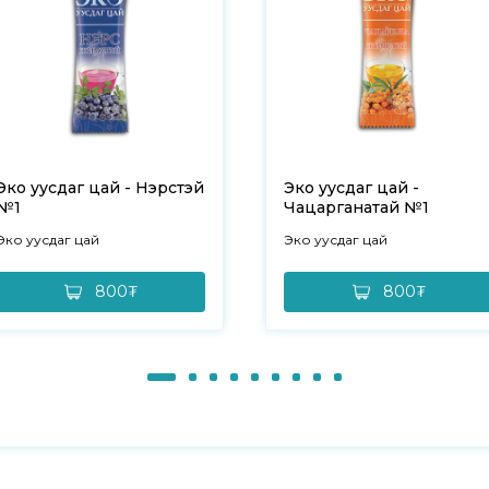
Эко уусдаг цай - Нэрстэй
Эко уусдаг цай -
№1
Чацарганатай №1
Эко уусдаг цай
Эко уусдаг цай
800₮
800₮