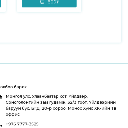
800₮
16,
Холбоо барих
Монгол улс, Улаанбаатар хот, Үйлдвэр,
Сонсголонгийн зам гудамж, 32/3 тоот, Үйлдвэрийн
баруун бүс, БГД, 20-р хороо, Монос Хүнс ХК-ийн Төв
оффис
+976 7777-3525