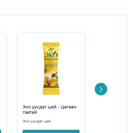
Эко уусдаг цай - Цагаан
Эко уусдаг ца
гаатай
№20
Эко уусдаг цай
Эко уусдаг цай