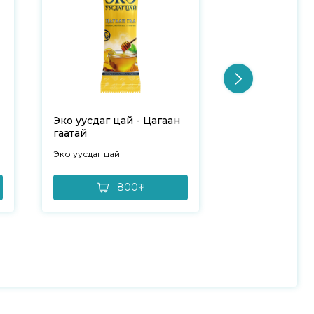
Эко уусдаг цай - Цагаан
Эко уусдаг ца
гаатай
№20
Эко уусдаг цай
Эко уусдаг цай
800₮
16,