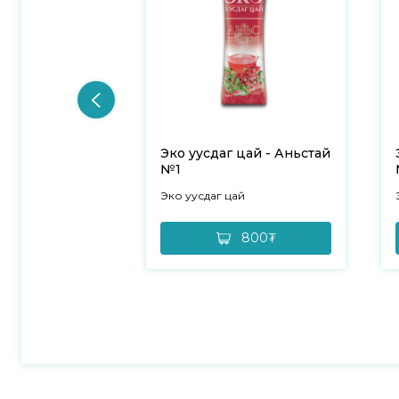
Эко уусдаг цай - Аньстай
№1
Эко уусдаг цай
800₮