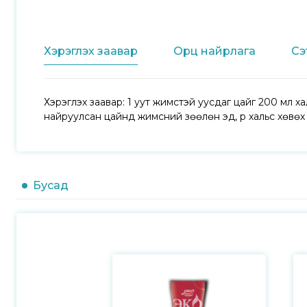
Хэрэглэх заавар
Орц найрлага
Сэ
Хэрэглэх заавар: 1 уут жимстэй уусдаг цайг 200 мл ха
найруулсан цайнд жимсний зөөлөн эд, үр хальс хөвөх 
Бусад