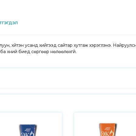
тгэгдэл
луун, хүйтэн усанд хийгээд сайтар хутгаж хэрэглэнэ. Найруулсн
ба хүний биед сөргөөр нөлөөлөхгүй.