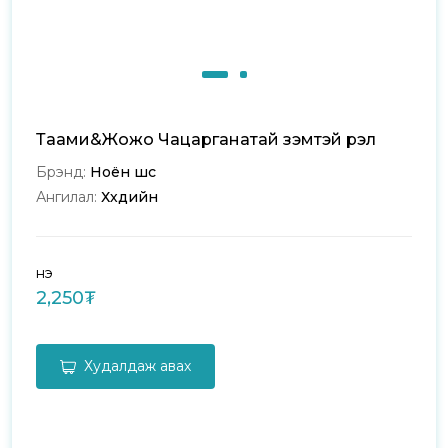
Таами&Жожо Чацарганатай үзэмтэй үрэл
Брэнд:
Ноён шүүс
Ангилал:
Хүүхдийн
Үнэ
2,250₮
Худалдаж авах