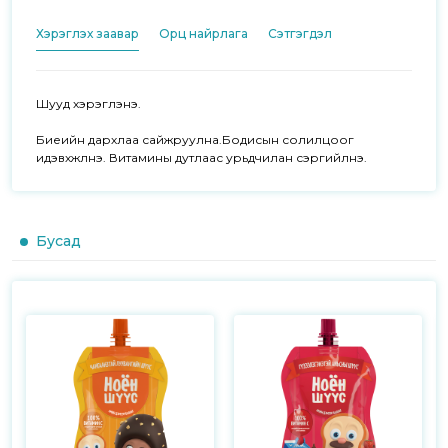
Хэрэглэх заавар
Орц найрлага
Сэтгэгдэл
Шууд хэрэглэнэ.

Биеийн дархлаа сайжруулна.Бодисын солилцоог 
идэвхжүүлнэ. Витамины дутлаас урьдчилан сэргийлнэ.
Бусад