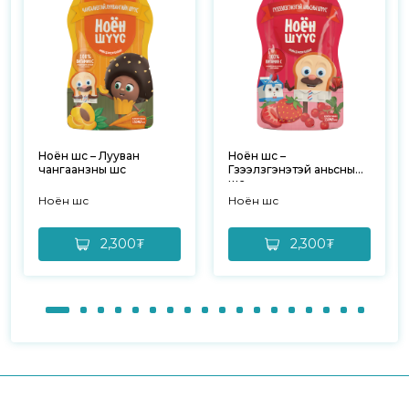
Ноён шүүс – Лууван
Ноён шүүс –
чангаанзны шүүс
Гүзээлзгэнэтэй аньсны
шүүс
Ноён шүүс
Ноён шүүс
2,300₮
2,300₮