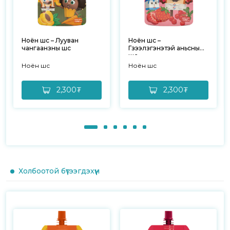
Ноён шүүс – Лууван
Ноён шүүс –
чангаанзны шүүс
Гүзээлзгэнэтэй аньсны
шүүс
Ноён шүүс
Ноён шүүс
2,300₮
2,300₮
Холбоотой бүтээгдэхүүн