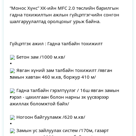
“Монос Хүнс” ХК-ийн MFC 2.0 төслийн барилгын 
гадна тохижилтын ажлын гүйцэтгэгчийн сонгон 
шалгаруулалтад оролцохыг урьж байна.
Гүйцэтгэх ажил : Гадна талбайн тохижилт
 Бетон зам /1000 м.кв/
 Явган хүний зам талбайн тохижилт /явган 
замын хавтан 460 м.кв, боржур 410 м/
 Гадна талбайн гэрэлтүүлэг / 16ш явган замын 
гэрэл - цахилгаан болон нарны эх үүсвэрээр 
ажиллах боломжтой байх/
 Ногоон байгууламж /620 м.кв/
 Замын ус зайлуулах систем /170м, газарт 