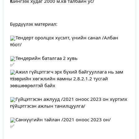
шингээх худаг 2000 м.кв талбайн ус/
Бүрдүүлэх материал:
Тендерт оролцох хүсэлт, үнийн санал /Албан 
тоот/
Тендерийн баталгаа 2 хувь
Ажил гүйцэтгэгч эрх бүхий байгууллага нь зам 
тээврийн хөгжлийн яамны 2.8.2.1.2 тусгай 
зөвшөөрөлтэй байх
Гүйцэтгэсэн ажлууд /2021 оноос 2023 он хүртэлх 
гүйцэтгэсэн ажлын танилцуулга/
Санхүүгийн тайлан /2021 оноос 2023 он/