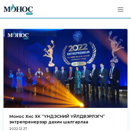
Монос Хүнс ХК “ҮНДЭСНИЙ ҮЙЛДВЭРЛЭГЧ”
энтрепренерээр дахин шалгарлаа
2022.12.27