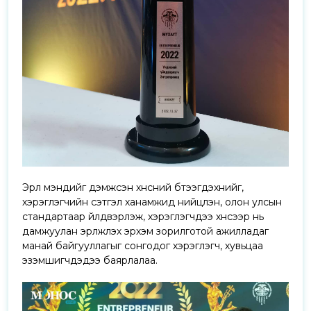
Эрүүл мэндийг дэмжсэн хүнсний бүтээгдэхүүнийг,
хэрэглэгчийн сэтгэл ханамжид нийцүүлэн, олон улсын
стандартаар үйлдвэрлэж, хэрэглэгчдээ хүнсээр нь
дамжуулан эрүүлжүүлэх эрхэм зорилготой ажилладаг
манай байгууллагыг сонгодог хэрэглэгч, хувьцаа
эзэмшигчдэдээ баярлалаа.