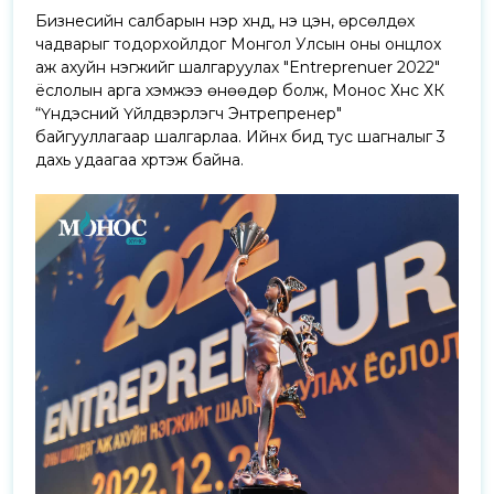
Бизнесийн салбарын нэр хүнд, үнэ цэн, өрсөлдөх
чадварыг тодорхойлдог Монгол Улсын оны онцлох
аж ахуйн нэгжийг шалгаруулах "Entreprenuer 2022"
ёслолын арга хэмжээ өнөөдөр болж, Монос Хүнс ХК
“Үндэсний Үйлдвэрлэгч Энтрепренер"
байгууллагаар шалгарлаа. Ийнхүү бид тус шагналыг 3
дахь удаагаа хүртэж байна.