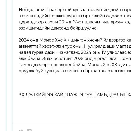
Ногдол ашиг авах эрхтэй хувьцаа эзэмшигчдийн нэрс
эзэмшигчдийн ээлжит хурлын бүртгэлийн өдрөөр тас
дөрөвдүгээр сарын 30-нд "Үнэт цаасны төвлөрсөн ха
эзэмшигчдийн дансанд байршуулна.
2024 онд Монос Хүнс ХК шингэн хүнсний үйлдвэртээ х
амжилттай хэрэгжүүлэн тус оны III улиралд ашиглалтад 
чадал гурав дахин нэмэгдэж, 2024 оны IV улирлаас эхл
үзүүлж байна. Энэхүү өсөлтийг 2025 онд ч үргэлжлүүлэн 
нэмэгдүүлэхээр төлөвлөөд байна. Монос Хүнс ХК-д итг
оруулж буй хувьцаа эзэмшигч нартаа талархал илэрх
ЭХ ДЭЛХИЙГЭЭ ХАЙРЛАЖ , ЭРҮҮЛ АМЬДРАЛЫГ Х