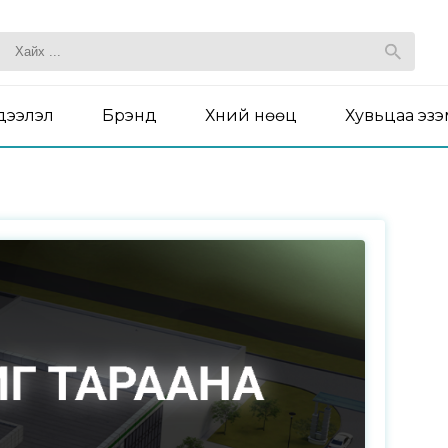
дээлэл
Брэнд
Хүний нөөц
Хувьцаа эз