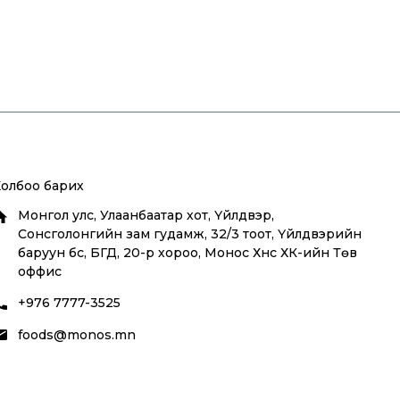
Холбоо барих
Монгол улс, Улаанбаатар хот, Үйлдвэр,
Сонсголонгийн зам гудамж, 32/3 тоот, Үйлдвэрийн
баруун бүс, БГД, 20-р хороо, Монос Хүнс ХК-ийн Төв
оффис
+976 7777-3525
foods@monos.mn