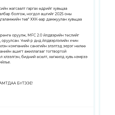
ийн жагсаалт гаргах өдрийг хувьцаа
албар болгож, ногдол ашгийг 2025 оны
дгаламжийн төв" ХХК-аар дамжуулан хувьцаа
өрөнгө оруулж, MFC 2.0 үйлдвэрийн төслийг
оруулсан. Үүний үр дүнд үйлдвэрлэлийн хүчин
эн компанийн санхүүгийн үзүүлэлтэд эерэг нөлөө
компанийн ашигт ажиллагааг тогтвортой
эл хүлээлгэн, бидний өсөлт, хөгжилд хувь нэмрээ
ийлье.
АМТДАА БҮТЭЭЕ!