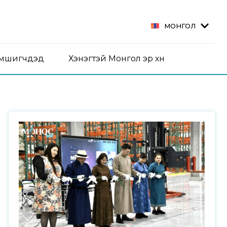
МОНГОЛ
эмшигчдэд
Хэнэгтэй Монгол эр хүн