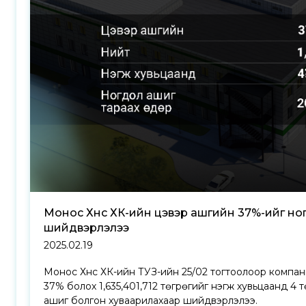
Монос Хүнс ХК-ийн цэвэр ашгийн 37%-ийг но
шийдвэрлэлээ
2025.02.19
Монос Хүнс ХК-ийн ТУЗ-ийн 25/02 тогтоолоор компа
37% болох 1,635,401,712 төгрөгийг нэгж хувьцаанд 4
ашиг болгон хуваарилахаар шийдвэрлэлээ.