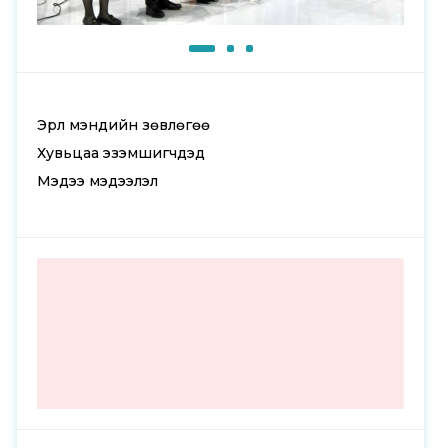
Эрүүл мэндийн зөвлөгөө
Хувьцаа эзэмшигчдэд
Мэдээ мэдээлэл