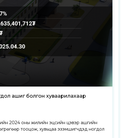
гдол ашиг болгон хуваарилахаар
нийн 2024 оны жилийн эцсийн цэвэр ашгийн
 төгрөгөөр тооцож, хувьцаа эзэмшигчдэд ногдол