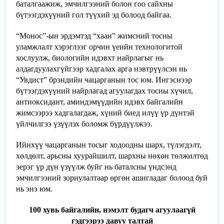
баталгаажиж, эмчилгээний болон гоо сайхны
бүтээгдэхүүний гол түүхий эд болоод байгаа.
“Монос”-ын эрдэмтэд “хаан” жимсний тосны
уламжлалт хэрэглээг орчин үеийн технологитой
хослуулж, биологийн идэвхт найрлагыг нь
алдагдуулахгүйгээр хадгалах арга нэвтрүүлсэн нь
“Увдист” брэндийн чацарганын тос юм. Ингэснээр
бүтээгдэхүүний найрлагад агуулагдах тосны хүчил,
антиоксидант, аминдэмүүдийн идэвх байгалийн
жимсээрээ хадгалагдаж, хүний биед илүү үр дүнтэй
үйлчилгээ үзүүлэх боломж бүрдүүлжээ.
Ийнхүү чацарганын тосыг ходоодны шарх, түлэгдэлт,
хөлдөлт, арьсны хуурайшилт, шархны нөхөн төлжилтөд
эерэг үр дүн үзүүлж буйг нь баталсны үндсэнд
эмчилгээний зориулалтаар өргөн ашигладаг болоод буй
нь энэ юм.
100 хувь байгалийн, нэмэлт будагч агуулаагүй
гэдгээрээ давуу талтай