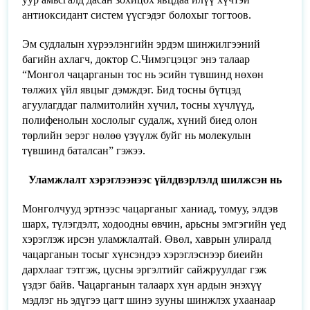
антиоксидант систем үүсгэдэг болохыг тогтоов.
Эм судлалын хүрээлэнгийн эрдэм шинжилгээний
багийн ахлагч, доктор С.Чимэгцэцэг энэ талаар
“Монгол чацарганын тос нь эсийн түвшинд нөхөн
төлжих үйл явцыг дэмждэг. Бид тосны бүтцэд
агуулагддаг палмитолийн хүчил, тосны хүчлүүд,
полифенолын хослолыг судалж, хүний биед олон
төрлийн эерэг нөлөө үзүүлж буйг нь молекулын
түвшинд баталсан” гэжээ.
Уламжлалт хэрэглээнээс үйлдвэрлэлд шилжсэн нь
Монголчууд эртнээс чацарганыг ханиад, томуу, элдэв
шарх, түлэгдэлт, ходоодны өвчин, арьсны эмгэгийн үед
хэрэглэж ирсэн уламжлалтай. Өвөл, хаврын улиралд
чацарганын тосыг хүнсэндээ хэрэглэснээр биеийн
дархлааг тэтгэж, цусны эргэлтийг сайжруулдаг гэж
үздэг байв. Чацарганын талаарх хүн ардын энэхүү
мэдлэг нь эдүгээ цагт шинэ зууны шинжлэх ухаанаар