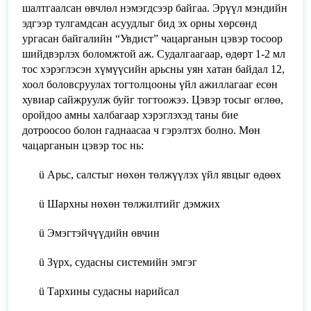
шалтгаалсан өвчлөл нэмэгдсээр байгаа. Эрүүл мэндийн
эдгээр тулгамдсан асуудлыг бид эх орны хөрсөнд
ургасан байгалийн “Увдист” чацарганын цэвэр тосоор
шийдвэрлэх боломжтой аж. Судалгаагаар, өдөрт 1-2 мл
тос хэрэглэсэн хүмүүсийн арьсны уян хатан байдал 12,
хоол боловсруулах тогтолцооны үйл ажиллагааг есөн
хувиар сайжруулж буйг тогтоожээ. Цэвэр тосыг өглөө,
оройдоо амны халбагаар хэрэглэхэд таны бие
дотроосоо болон гаднаасаа ч гэрэлтэх болно. Мөн
чацарганын цэвэр тос нь:
ü
Арьс, салстыг нөхөн төлжүүлэх үйл явцыг өдөөх
ü
Шархны нөхөн төлжилтийг дэмжих
ü
Эмэгтэйчүүдийн өвчин
ü
Зүрх, судасны системийн эмгэг
ü
Тархины судасны нарийсал