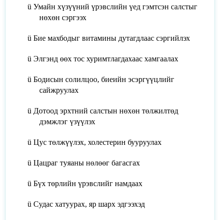
ü
Умайн хүзүүний үрэвслийн үед гэмтсэн салстыг
нөхөн сэргээх
ü
Бие махбодыг витамины дутагдлаас сэргийлэх
ü
Элгэнд өөх тос хуримтлагдахаас хамгаалах
ü
Бодисын солилцоо, биеийн эсэргүүцлийг
сайжруулах
ü
Дотоод эрхтний салстын нөхөн төлжилтөд
дэмжлэг үзүүлэх
ü
Цус төлжүүлэх, холестерин бууруулах
ü
Цацраг туяаны нөлөөг багасгах
ü
Бүх төрлийн үрэвслийг намдаах
ü
Судас хатуурах, яр шарх эдгээхэд