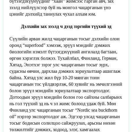
бүтээгдэхүүнүүдийг “хаан” жимсээс гарган авч, зах
зээлд нийлүүлсээр буй нь монгол чацарганын үнэ
цэнийг дэлхийд таниулах чухал алхам юм.
Дэлхийн зах зээлд ч дээд зэргийн түүхий эд
Сүүлийн арван жилд чацарганын тосыг дэлхийн олон
оронд “superfood” хэмээж, эрүүл мэндийг дэмжих
биологийн нэмэлт бүтээгдэхүүний ангилалд багтаан,
өргөн хэрэглэх болжээ. Тухайлбал, Финланд, Герман,
Хятад, Энэтхэг зэрэг улс чацарганын тосыг зүрх,
судасны өвчин, дархлаа дэмжих зориулалтаар ашиглаж
байна. Хятад улс жил бүр 10-20 мянган тонн
чацарганын тос үйлдвэрлэж, 60 хувийг нь эмчилгээний
болон эрүүл мэндийн зориулалтаар экспортолдог.
Дотоодын эрүүл мэндийн болон гоо сайхны салбарынх
нь гол түүхий эд нь ч эл жимс болоод удаж буй. Мөн
Финланд улс чацарганын тосыг “Nordic
s
ea buckthorn
oil” нэрээр экспортолдог аж. Эдгээр улсад чацарганын
тосыг бодисын солилцоо сайжруулах, арьсны нөхөн
төлжилтийг дэмжих, ходоод, элэг, хамгаалах