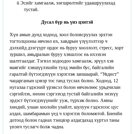
ü
Эсийг хамгаалж, хөгшрөлтийг удаашруулахад
тустай.
Дусал бүр нь үнэ цэнтэй
Хүн амын дунд ходоод, хоол боловсруулах эрхтэн
тогтолцооны өвчлөл их, хавдрын үзүүлэлтээр ч
дэлхийд дээгүүрт ордог нь буруу хооллолт, стресс, хорт
зуршил, амьдралын буруу хэвшлээс нь ихээхэн
шалтгаалдаг. Тэгвэл ходоодоо хамгаалж, эрүүл хэв
маягийг хэвшүүлэхийн тулд эмийн бус, байгалийн
гаралтай бүтээгдэхүүн хэрэглэж заншаарай. “Увдист”
чацарганын цэвэр тос танд туслах болно. Ходоод, 12
нугалаа гэдэсний үрэвсэл болон өвчлөлөөс урьдчилан
сэргийлэх, нөхөн сэргээхэд тустай байгалийн энэхүү
эрдэст бүтээгдэхүүнийг ууж, түрхэж болно. Амны
хөндий, улаан хоолойн улайлт, шулуун гэдэснээс цус
алдах, шамбарамын үед ч хэрэглэх боломжтой. Биеийн
дотоод болон гаднах тэнцвэр алдагдахад хүртэл таны
үнэнч туслагч болж чадна.