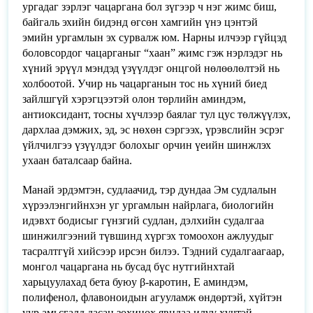
ургадаг зэрлэг чацаргана бол зүгээр ч нэг жимс биш,
байгаль эхийн бидэнд өгсөн хамгийн үнэ цэнтэй
эмийн ургамлын эх сурвалж юм. Нарны илчээр гүйцэд
боловсордог чацарганыг “хаан” жимс гэж нэрлэдэг нь
хүний эрүүл мэндэд үзүүлдэг онцгой нөлөөлөлтэй нь
холбоотой. Учир нь чацарганын тос нь хүний биед
зайлшгүй хэрэгцээтэй олон төрлийн аминдэм,
антиоксидант, тосны хүчлээр баялаг тул цус төлжүүлэх,
дархлаа дэмжих, эд, эс нөхөн сэргээх, үрэвслийн эсрэг
үйлчилгээ үзүүлдэг болохыг орчин үеийн шинжлэх
ухаан баталсаар байна.
Манай эрдэмтэн, судлаачид, тэр дундаа Эм судлалын
хүрээлэнгийнхэн уг ургамлын найрлага, биологийн
идэвхт бодисыг гүнзгий судлан, дэлхийн судалгаа
шинжилгээний түвшинд хүргэх томоохон ажлуудыг
тасралтгүй хийсээр ирсэн билээ. Тэдний судалгаагаар,
монгол чацаргана нь бусад бүс нутгийнхтай
харьцуулахад бета буюу β-каротин, Е аминдэм,
полифенол, флавоноидын агууламж өндөртэй, хүйтэн
уур амьсгалд дасан зохицох явцдаа илүү хүчтэй