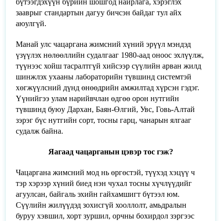
бүтээгдэхүүн бүрийн шошгод найрлага, хэрэглэх
зааврыг стандартын дагуу бичсэн байдаг тул айх
аюулгүй.
Манай улс чацаргана жимсний хүний эрүүл мэндэд
үзүүлэх нөлөөллийн судалгааг 1980-аад оноос эхлүүлж,
түүнээс хойш тасралтгүй хийсээр сүүлийн арван жилд
шинжлэх ухааны лабораторийн түвшинд системтэй
хөгжүүлсний дүнд өнөөдрийн амжилтад хүрсэн гэдэг.
Үүнийгээ улам нарийвчлан өдгөө орон нутгийн
түвшинд буюу Дархан, Баян-Өлгий, Увс, Говь-Алтай
зэрэг бүс нутгийн сорт, тосны гарц, чанарын ялгааг
судалж байна.
Яагаад чацарганын цэвэр тос гэж?
Чацаргана жимсний мод нь өргөстэй, түүхэд хэцүү ч
тэр хэрээр хүний биед нэн чухал тосны хүчлүүдийг
агуулсан, байгаль эхийн гайхамшигт бүтээл юм.
Сүүлийн жилүүдэд зохисгүй хооллолт, амьдралын
буруу хэвшил, хорт зуршил, орчны бохирдол зэргээс