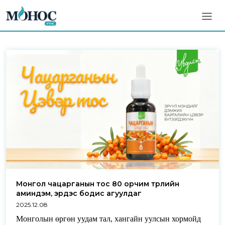
Монгол чацарганын тос 80 орчим төрлийн
аминдэм, эрдэс бодис агуулдаг
2025.12.08
Монголын өргөн уудам тал, хангайн уулсын хормойд