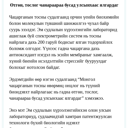
Өтгөн, тослог чанараараа бусад улсынхаас ялгардаг
Чацарганын тосны судалгаанд орчин үеийн биохимийн
болон молекулын түвшний шинжилгээ чухал байр
суурь эзэлдэг. Эм судлалын хүрээлэнгийн лабораторид
ашиглаж буй спектрометрийн систем нь тосны
найрлага дахь 200 гаруй бодисыг ялган тодорхойлох
боломж олгодог. Үүнээс гадна чацаргана дахь
антиоксидант нэгдэл нь эсийн мембраныг хамгаалж,
хүний биеийн исэлдэлтийн стрессийг бууруулдаг
болохыг нотолсон байдаг.
Эрдэмтдийн өөр нэгэн судалгаанд “Монгол
чацарганын тосны өвөрмөц онцлог нь түүний
биоидэвхт найрлагаас нь гадна өтгөн, тослог,
чанараараа бусад улсынхаас ялгардаг” хэмээжээ.
Энэ мэт Эм судлалын хүрээлэнгийнхэн олон улсын
лабораториуд, судлаачидтай хамтран патентжуулсан
технологи бүхий биологийн идэвхт