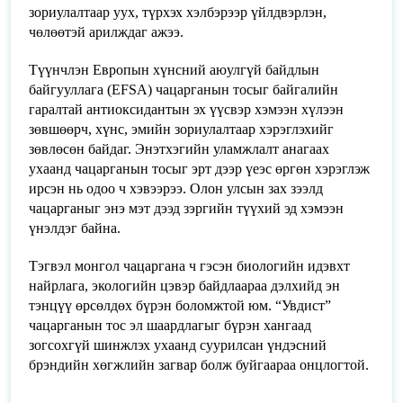
зориулалтаар уух, түрхэх хэлбэрээр үйлдвэрлэн,
чөлөөтэй арилждаг ажээ.
Түүнчлэн Европын хүнсний аюулгүй байдлын
байгууллага (EFSA) чацарганын тосыг байгалийн
гаралтай антиоксидантын эх үүсвэр хэмээн хүлээн
зөвшөөрч, хүнс, эмийн зориулалтаар хэрэглэхийг
зөвлөсөн байдаг. Энэтхэгийн уламжлалт анагаах
ухаанд чацарганын тосыг эрт дээр үеэс өргөн хэрэглэж
ирсэн нь одоо ч хэвээрээ. Олон улсын зах зээлд
чацарганыг энэ мэт дээд зэргийн түүхий эд хэмээн
үнэлдэг байна.
Тэгвэл монгол чацаргана ч гэсэн биологийн идэвхт
найрлага, экологийн цэвэр байдлаараа дэлхийд эн
тэнцүү өрсөлдөх бүрэн боломжтой юм. “Увдист”
чацарганын тос эл шаардлагыг бүрэн хангаад
зогсохгүй шинжлэх ухаанд суурилсан үндэсний
брэндийн хөгжлийн загвар болж буйгаараа онцлогтой.