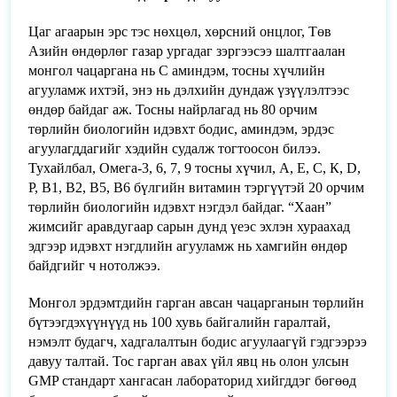
Цаг агаарын эрс тэс нөхцөл, хөрсний онцлог, Төв
Азийн өндөрлөг газар ургадаг зэргээсээ шалтгаалан
монгол чацаргана нь С аминдэм, тосны хүчлийн
агууламж ихтэй, энэ нь дэлхийн дундаж үзүүлэлтээс
өндөр байдаг аж. Тосны найрлагад нь 80 орчим
төрлийн биологийн идэвхт бодис, аминдэм, эрдэс
агуулагддагийг хэдийн судалж тогтоосон билээ.
Тухайлбал, Омега-3, 6, 7, 9 тосны хүчил, А, Е, С, К, D,
Р, В1, В2, В5, В6 бүлгийн витамин тэргүүтэй 20 орчим
төрлийн биологийн идэвхт нэгдэл байдаг. “Хаан”
жимсийг аравдугаар сарын дунд үеэс эхлэн хураахад
эдгээр идэвхт нэгдлийн агууламж нь хамгийн өндөр
байдгийг ч нотолжээ.
Монгол эрдэмтдийн гарган авсан чацарганын төрлийн
бүтээгдэхүүнүүд нь 100 хувь байгалийн гаралтай,
нэмэлт будагч, хадгалалтын бодис агуулаагүй гэдгээрээ
давуу талтай. Тос гарган авах үйл явц нь олон улсын
GMP стандарт хангасан лабораторид хийгддэг бөгөөд